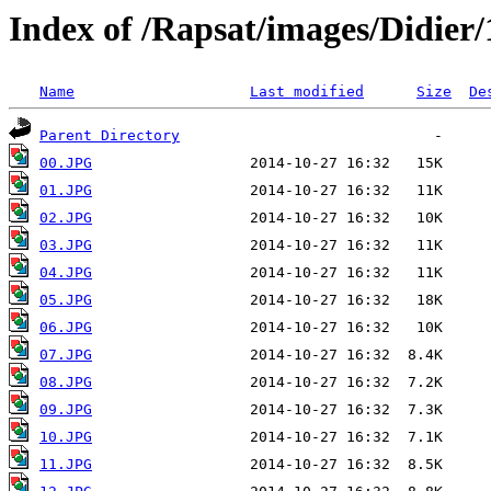
Index of /Rapsat/images/Didier/
Name
Last modified
Size
De
Parent Directory
00.JPG
01.JPG
02.JPG
03.JPG
04.JPG
05.JPG
06.JPG
07.JPG
08.JPG
09.JPG
10.JPG
11.JPG